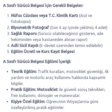
A Sınıfı Sürücü Belgesi İçin Gerekli Belgeler:
Nüfus Cüzdanı veya T.C. Kimlik Kartı
(Asıl ve
fotokopisi)
Biyometrik Fotoğraf
(Son 6 ay içinde çekilmiş 4 adet)
Sağlık Raporu
(Sürücü olabileceğinizi gösteren, aile
hekiminden veya hastaneden alınan rapor)
Adli Sicil Kaydı
(E-devlet üzerinden temin edilebilir)
Eğitim Ücreti ve Kurs Kayıt Belgesi
A Sınıfı Sürücü Belgesi Eğitimi İçeriği:
Teorik Eğitim:
Trafik kuralları, motosiklet güvenliği, ilk
yardım ve motorlu araç kullanımı hakkında kapsamlı
bilgiler.
Pratik Eğitim:
Motosiklet
ile güvenli sürüş teknikleri,
fren kullanımı, dönüşler ve manevralar.
Kişiye Özel Eğitim:
Öğrencinin ihtiyaçlarına göre
özelleştirilmiş pratik eğitimler.