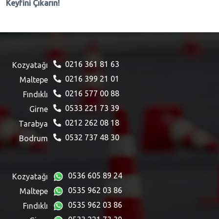
Keyfini Çıkarın!
0216 361 81 63
Kozyatağı
0216 399 21 01
Maltepe
0216 577 00 88
Fındıklı
0533 221 73 39
Girne
0212 262 08 18
Tarabya
0532 737 48 30
Bodrum
0536 605 89 24
Kozyatağı
0535 962 03 86
Maltepe
0535 962 03 86
Fındıklı