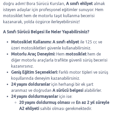
doğru adım! Bora Sürücü Kursları,
A sınıfı ehliyet
almak
isteyen adaylar için profesyonel eğitimler sunuyor. Hem
motosiklet hem de motorlu taşıt kullanma becerisi
kazanarak, yolda özgürce ilerleyebilirsiniz!
A Sınıfı Sürücü Belgesi ile Neler Yapabilirsiniz?
Motosiklet Kullanımı:
A sınıfı ehliyet
ile 125 cc ve
üzeri motosikletleri güvenle kullanabilirsiniz.
Motorlu Araç Deneyimi:
Hem
motosiklet
hem de
diğer motorlu araçlarla trafikte güvenli sürüş becerisi
kazanırsınız.
Geniş Eğitim Seçenekleri:
Farklı motor tipleri ve sürüş
koşullarında deneyim kazanabilirsiniz.
24 yaşını dolduranlar
için herhangi bir ek şart
aranmaz ve doğrudan
A sürücü belgesi
alabilirler.
24 yaşını doldurmayanlar
için ise:
20 yaşını doldurmuş olması
ve
En az 2 yıl süreyle
A2 ehliyeti
sahibi olması gerekmektedir.